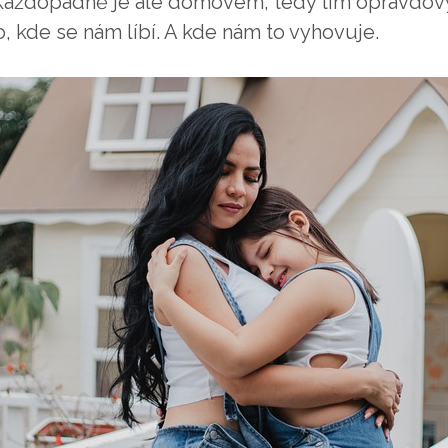
Každopádně je ale domovem, tedy tím opravd
o, kde se nám líbí. A kde nám to vyhovuje.