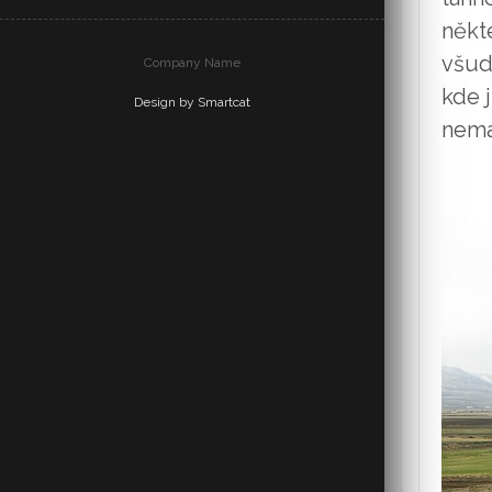
někte
všud
Company Name
kde 
Design by Smartcat
nemá