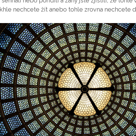
sehnali nebo pořídili a záhy jste zjistili, že tohl
akhle nechcete žít anebo tohle zrovna nechcete d