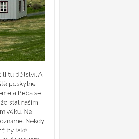
i tu dětství. A
ště poskytne
neme a třeba se
že stát naším
ím věku. Ne
 poznáme. Někdy
oč by také