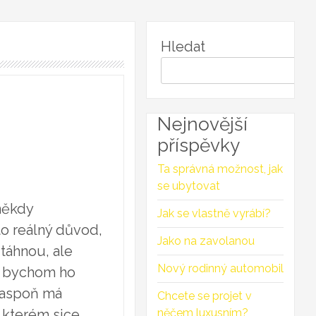
Hledat
Nejnovější
příspěvky
Ta správná možnost, jak
se ubytovat
někdy
Jak se vlastně vyrábí?
to reálný důvod,
Jako na zavolanou
táhnou, ale
Nový rodinný automobil
o bychom ho
o aspoň má
Chcete se projet v
 kterém sice
něčem luxusním?