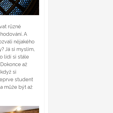
ovat různé
zhodování. A
ozvali nějakého
y? Já si myslím,
lidí si stále
. Dokonce až
když si
teprve student
na může být až