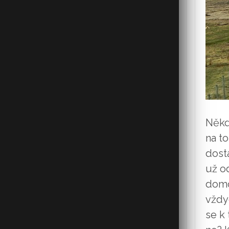
Někd
na t
dost
už o
domo
vždy
se k