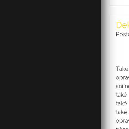
Dek
Post
Také 
opra
ani n
také 
také 
také 
oprav