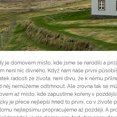
y je domovem místo, kde jsme se narodili a prožil
om není nic divného. Když nám naše první působi
atek radosti ze života, není divu, že k němu přil
d něj nemůžeme odtrhnout.
Ale zrovna tak se mů
vem až místo, kde zapustíme kořeny v pozdějš
cky je přece nejlepší hned to první, co v životě
 tomu nejlepšímu propracujeme až později. A pr