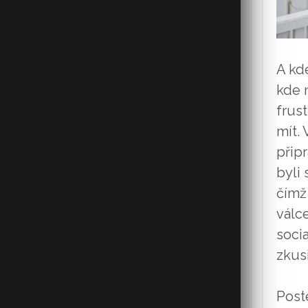
A kde
kde 
frus
mít.
přip
byli
čímž
válc
soci
zkusi
Post