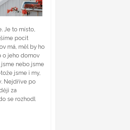
. Je to místo,
ášíme pocit
ov má, měl by ho
ho o jeho domov
ož jsme nebo jsme
tože jsme i my,
. Nejdříve po
ěji za
do se rozhodl