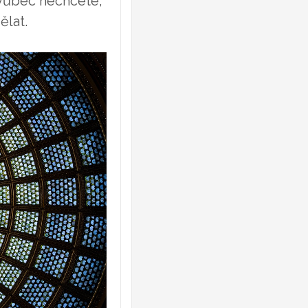
e vůbec nechcete,
ělat.