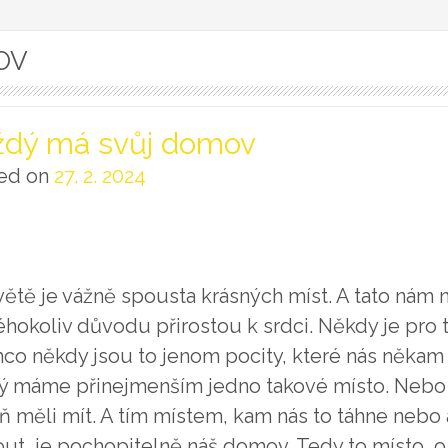
OV
ždý má svůj domov
ed on
27. 2. 2024
větě je vážně spousta krásných míst. A tato nám 
kéhokoliv důvodu přirostou k srdci. Někdy je pro 
mco někdy jsou to jenom pocity, které nás někam 
ý máme přinejmenším jedno takové místo. Neb
ň měli mít. A tím místem, kam nás to táhne neb
out, je pochopitelně náš domov. Tedy to místo, o