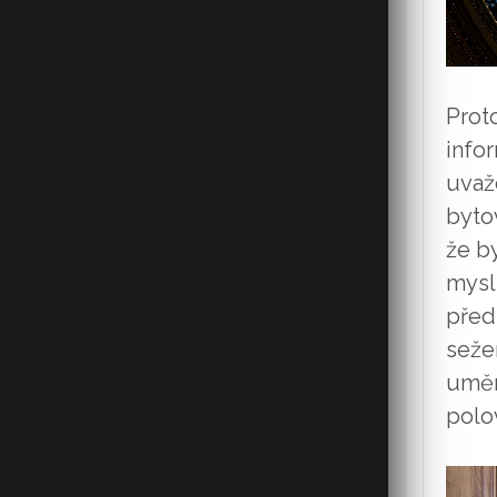
Proto
info
uvaž
bytov
že b
mysl
před
seže
uměn
polov