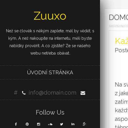
Zuuxo
DOM
Než se člověk s někým zaplete, měl by vědět, s
kým. A než nakoupíte na internetu, měli byste
Ka
nabídky prověřit. A co zjistíte? Že se našeho
Post
webu netřeba obávat.
ÚVODNÍ STRÁNKA
Na s
#
info@domain.com
z ja
zatí
každ
Follow Us
aspo
táhn