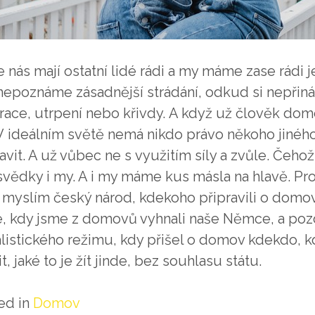
 nás mají ostatní lidé rádi a my máme zase rádi je
nepoznáme zásadnější strádání, odkud si nepřin
trace, utrpení nebo křivdy.
A když už člověk dom
 V ideálním světě nemá nikdo právo někoho jiné
ravit. A už vůbec ne s využitím síly a zvůle. Čeh
 svědky i my. A i my máme kus másla na hlavě.
Pro
 myslím český národ, kdekoho připravili o domov
e, kdy jsme z domovů vyhnali naše Němce, a pozd
alistického režimu, kdy přišel o domov kdekdo, k
t, jaké to je žít jinde, bez souhlasu státu.
ed in
Domov