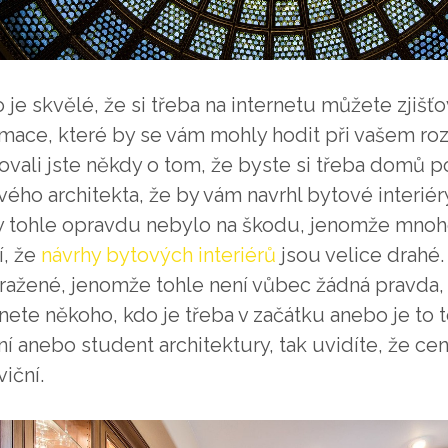
 je skvělé, že si třeba na internetu můžete zjišť
rmace, které by se vám mohly hodit při vašem ro
ovali jste někdy o tom, že byste si třeba domů p
ého architekta, že by vám navrhl bytové interiér
y tohle opravdu nebylo na škodu, jenomže mnoho 
í, že
návrhy bytových interiérů
jsou velice drahé
ražené, jenomže tohle není vůbec žádná pravda, 
nete někoho, kdo je třeba v začátku anebo je to 
í anebo student architektury, tak uvidíte, že ce
iční.