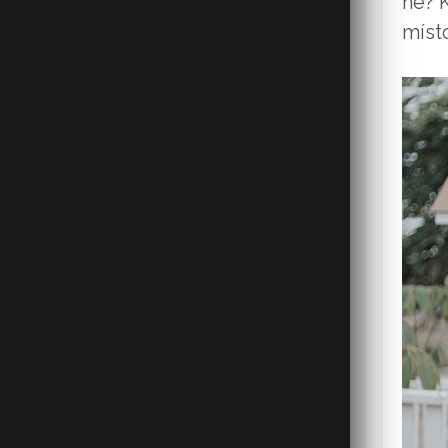
ne?
míst