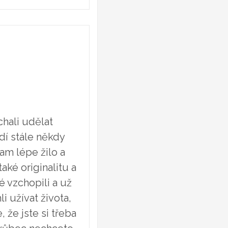
chali udělat
dí stále někdy
 tam lépe žilo a
aké originalitu a
é vzchopili a už
i užívat života,
 že jste si třeba