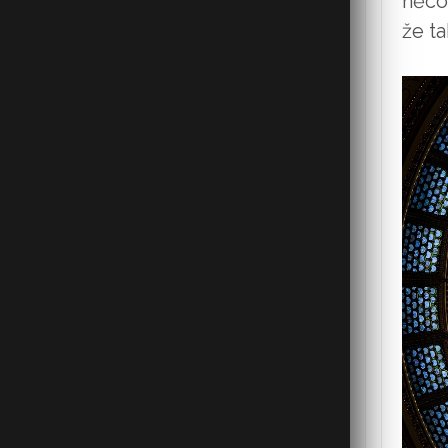
něco 
že t