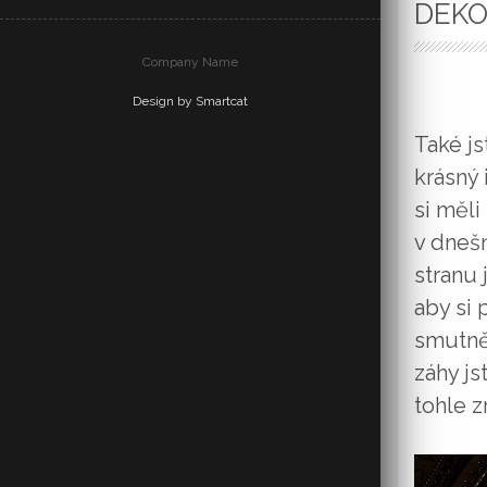
DEKO
Company Name
Design by Smartcat
Také js
krásný 
si měli
v dnešn
stranu 
aby si 
smutněj
záhy js
tohle z