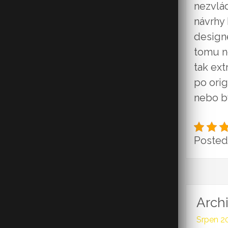
nezvlád
návrhy
designé
tomu n
tak ext
po orig
nebo by
Posted 
Arch
Srpen 2