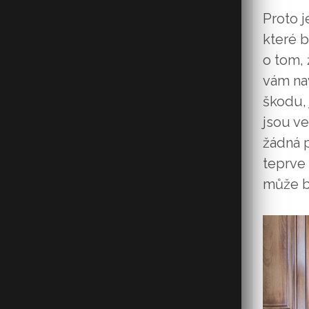
Proto j
které b
o tom, 
vám nav
škodu, 
jsou v
žádná p
teprve 
může bý