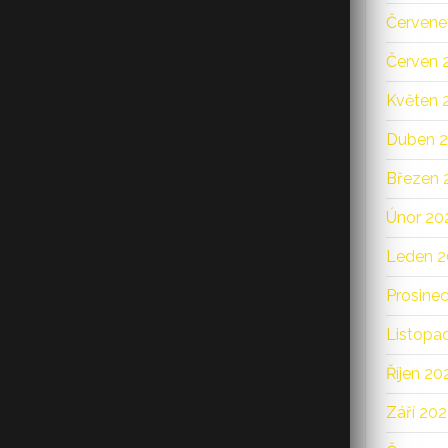
Červene
Červen 
Květen 
Duben 
Březen 
Únor 20
Leden 2
Prosine
Listopa
Říjen 20
Září 20