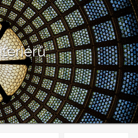
teriérů