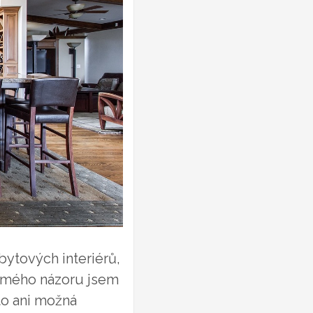
bytových interiérů,
le mého názoru jsem
to ani možná