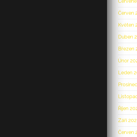
Červene
Červen 
Květen 
Duben 
Březen 
Únor 20
Leden 
Prosine
Listopa
Říjen 20
Září 20
Červen 