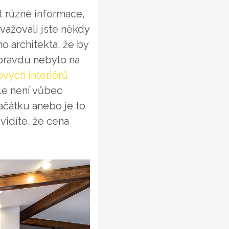
at různé informace,
važovali jste někdy
o architekta, že by
opravdu nebylo na
ových interiérů
le není vůbec
ačátku anebo je to
vidíte, že cena