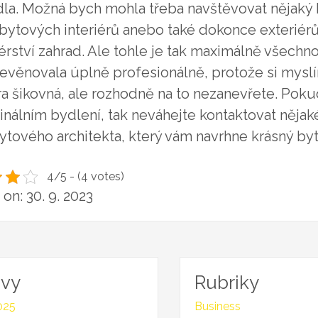
la. Možná bych mohla třeba navštěvovat nějaký 
 bytových interiérů anebo také dokonce exteriér
rství zahrad. Ale tohle je tak maximálně všechn
evěnovala úplně profesionálně, protože si mysl
ra šikovná, ale rozhodně na to nezanevřete. Pok
inálním bydlení, tak neváhejte kontaktovat něja
tového architekta, který vám navrhne krásný byto
4/5 - (4 votes)
on: 30. 9. 2023
ivy
Rubriky
025
Business