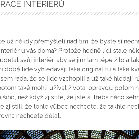
RACE INTERIÉRŮ
te už někdy přemýšleli nad tím, že byste si nech
interiér u vás doma? Protože hodně lidí stále někd
 udělat svůj interiér, aby se jim tam lépe žilo a t
í době lidé vyhledávají také originalitu a také kva
jsem ráda, že se lidé vzchopili a už také hledají rů
potom také mohli užívat života, opravdu potom n
šího, než když zjistíte, že jste si třeba něco sehn
te zjistili, že tohle vůbec nechcete, že takhle ne
rovna nechcete dělat.