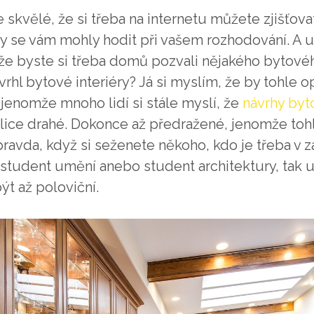
e skvělé, že si třeba na internetu můžete zjišťov
y se vám mohly hodit při vašem rozhodování. A u
že byste si třeba domů pozvali nějakého bytovéh
rhl bytové interiéry? Já si myslím, že by tohle 
jenomže mnoho lidí si stále myslí, že
návrhy byt
elice drahé. Dokonce až předražené, jenomže toh
ravda, když si seženete někoho, kdo je třeba v z
student umění anebo student architektury, tak u
t až poloviční.