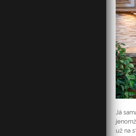
Já sama
jenomže
už na s