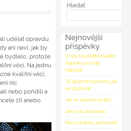
Hledat
Nejnovější
ali udělat opravdu
příspěvky
y ani neví, jak by
aké bydlelo, protože
U nás si pořídíte kvalitní
doplňky pro Váš
litní věci. Na jednu
nábytek
zné kvalitní věci,
Ta správná možnost, jak
ení nic
se ubytovat
ali nebo pořídili a
chcete žít anebo
Jak se vlastně vyrábí?
Jako na zavolanou
Nový rodinný automobil