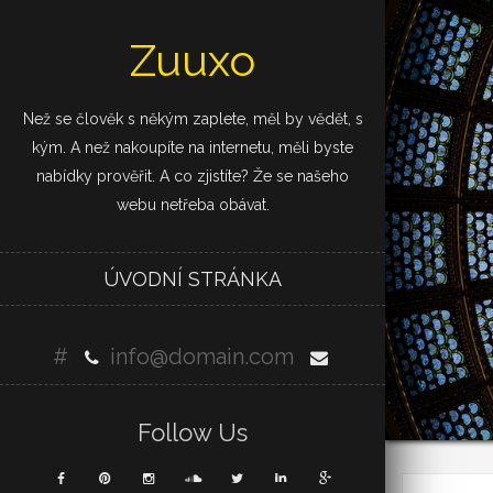
Zuuxo
Než se člověk s někým zaplete, měl by vědět, s
kým. A než nakoupíte na internetu, měli byste
nabídky prověřit. A co zjistíte? Že se našeho
webu netřeba obávat.
ÚVODNÍ STRÁNKA
#
info@domain.com
Follow Us