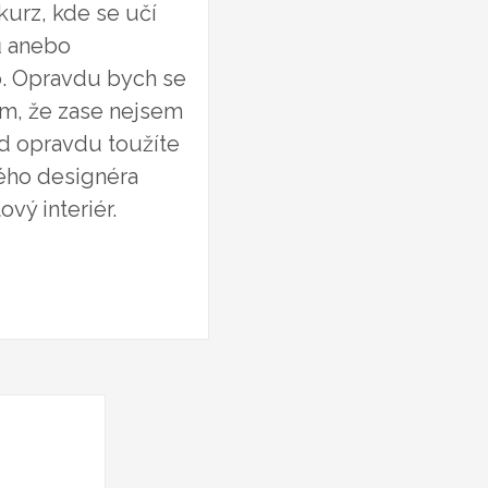
kurz, kde se učí
ů anebo
o. Opravdu bych se
ím, že zase nejsem
ud opravdu toužíte
kého designéra
vý interiér.