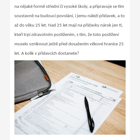
na nějaké formě střední či vysoké školy, a připravuje se tím
soustavně na budoucí povolání, i jemu náleží přídavek, a to
až do věku 25 let. Nad 25 let mají na přídavky nárok jen ti,
kteří trpí zdravotním postižením, s tím, že toto postižení
muselo vzniknout ještě před dosažením věkové hranice 25
let. A kolik v přídavcích dostanete?