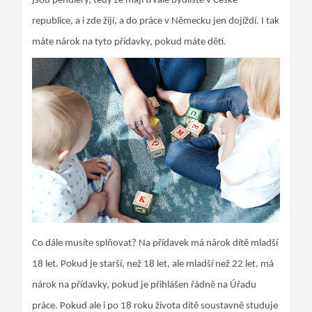
jsou pendlery, tedy že mají trvalé bydliště v České
republice, a i zde žijí, a do práce v Německu jen dojíždí. I tak
máte nárok na tyto přídavky, pokud máte děti.
Co dále musíte splňovat? Na přídavek má nárok dítě mladší
18 let. Pokud je starší, než 18 let, ale mladší než 22 let, má
nárok na přídavky, pokud je přihlášen řádně na Úřadu
práce. Pokud ale i po 18 roku života dítě soustavně studuje