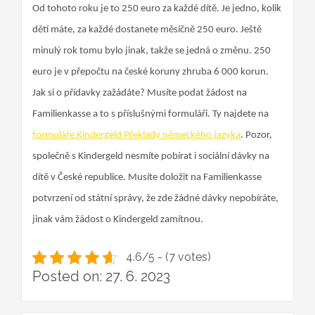
Od tohoto roku je to 250 euro za každé dítě. Je jedno, kolik
dětí máte, za každé dostanete měsíčně 250 euro. Ještě
minulý rok tomu bylo jinak, takže se jedná o změnu. 250
euro je v přepočtu na české koruny zhruba 6 000 korun.
Jak si o přídavky zažádáte? Musíte podat žádost na
Familienkasse a to s příslušnými formuláři. Ty najdete na
formuláře Kindergeld Překlady německého jazyka
. Pozor,
společně s Kindergeld nesmíte pobírat i sociální dávky na
dítě v České republice. Musíte doložit na Familienkasse
potvrzení od státní správy, že zde žádné dávky nepobíráte,
jinak vám žádost o Kindergeld zamítnou.
4.6/5 - (7 votes)
Posted on: 27. 6. 2023