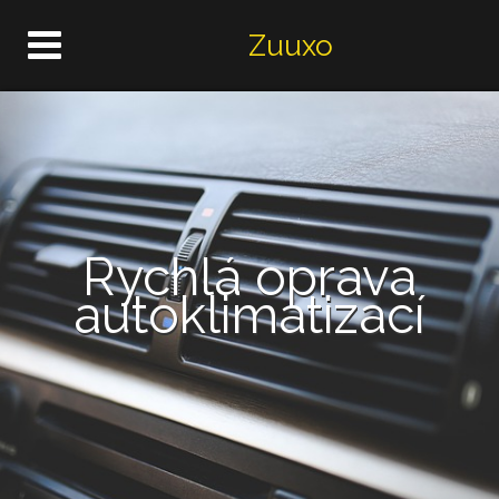
Zuuxo
Rychlá oprava
autoklimatizací