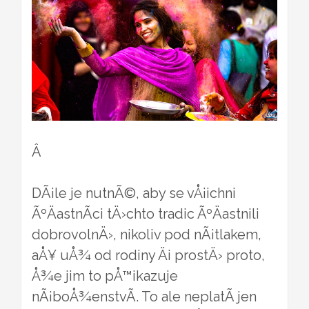
Â
DÃ¡le je nutnÃ©, aby se vÅ¡ichni
ÃºÄastnÃ­ci tÄ›chto tradic ÃºÄastnili
dobrovolnÄ›, nikoliv pod nÃ¡tlakem,
aÅ¥ uÅ¾ od rodiny Äi prostÄ› proto,
Å¾e jim to pÅ™ikazuje
nÃ¡boÅ¾enstvÃ­. To ale neplatÃ­ jen