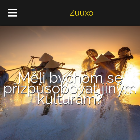
Zuuxo
Měli bychom se
přizpůsobovat jiným
kulturám?