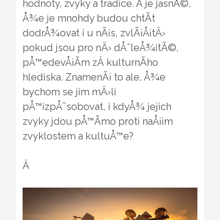
hodnoty, zvyky a tradice. A je jasnÃ©,
Å¾e je mnohdy budou chtÃ­t
dodrÅ¾ovat i u nÃ¡s, zvlÃ¡Å¡tÄ›
pokud jsou pro nÄ› dÅ¯leÅ¾itÃ©,
pÅ™edevÅ¡Ã­m zÂ kulturnÃ­ho
hlediska. ZnamenÃ¡ to ale, Å¾e
bychom se jim mÄ›li
pÅ™izpÅ¯sobovat, i kdyÅ¾ jejich
zvyky jdou pÅ™Ã­mo proti naÅ¡im
zvyklostem a kultuÅ™e?
Â