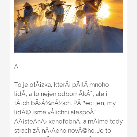
Â
To je otÃ¡zka, kterÃ¡ pÃ¡lÃ­ mnoho
lidÃ­, a to nejen odbornÃ­kÅ¯, ale i
tÄ›ch bÄ›Å¾nÃ½ch. PÅ™eci jen, my
lidÃ© jsme vÅ¡ichni alespoÅˆ
ÄÃ¡steÄnÄ› xenofobnÃ­, a mÃ¡me tedy
strach zÂ nÄ›Äeho novÃ©ho. Je to