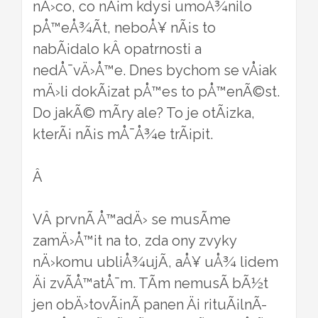
nÄ›co, co nÃ¡m kdysi umoÅ¾nilo
pÅ™eÅ¾Ã­t, neboÅ¥ nÃ¡s to
nabÃ¡dalo kÂ opatrnosti a
nedÅ¯vÄ›Å™e. Dnes bychom se vÅ¡ak
mÄ›li dokÃ¡zat pÅ™es to pÅ™enÃ©st.
Do jakÃ© mÃ­ry ale? To je otÃ¡zka,
kterÃ¡ nÃ¡s mÅ¯Å¾e trÃ¡pit.
Â
VÂ prvnÃ­ Å™adÄ› se musÃ­me
zamÄ›Å™it na to, zda ony zvyky
nÄ›komu ubliÅ¾ujÃ­, aÅ¥ uÅ¾ lidem
Äi zvÃ­Å™atÅ¯m. TÃ­m nemusÃ­ bÃ½t
jen obÄ›tovÃ¡nÃ­ panen Äi rituÃ¡lnÃ­