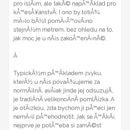
pro islÃ¡m, ale takÃ© napÅ™Ã­klad pro
kÅ™esÅ¥anstvÃ­. I ono by totiÅ¾
mÄ›lo bÃ½t pomÄ›Å™ovÃ¡no
stejnÃ½m metrem, bez ohledu na to,
jak moc je u nÃ¡s zakoÅ™enÄ›nÃ©.
Â
TypickÃ½m pÅ™Ã­kladem zvyku,
kterÃ½ u nÃ¡s povaÅ¾ujeme za
normÃ¡lnÃ­, avÅ¡ak jinde jej odsuzujÃ­,
je tradiÄnÃ­ velikonoÄnÃ­ pomlÃ¡zka. A
je otÃ¡zkou, zda bychom ji pÅ™eci jen
nemÄ›li pÅ™ehodnotit. Jak se Å™Ã­kÃ¡,
nejprve je potÅ™eba si zamÃ©st