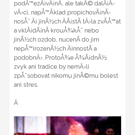
podÅ™ezÃ¡vÃ¡nÃ­, ale takÃ© dalÅ¡Ã­
vÄ›ci, napÅ™Ã­klad propichovÃ¡nÃ­
nosÅ¯ Äi jinÃ½ch ÄÃ¡stÃ­ tÄ›la zvÃ­Å™at
a vklÃ¡dÃ¡nÃ­ krouÅ¾kÅ¯ nebo
jinÃ½ch ozdob, nucenÃ­ do jim
nepÅ™irozenÃ½ch ÄinnostÃ­ a
podobnÄ›. ProtoÅ¾e Å¾Ã¡dnÃ½
zvyk ani tradice by nemÄ›li
zpÅ¯sobovat nikomu jinÃ©mu bolest
ani stres.
Â