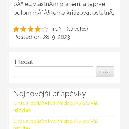
pÅ™ed vlastnÃ­m prahem, a teprve
potom mÅ¯Å¾eme kritizovat ostatnÃ­.
4.1/5 - (10 votes)
Posted on: 28. 9. 2023
Hledat
Hledat
Nejnovější příspěvky
U nás si pořídíte kvalitní doplňky pro Váš
nábytek
U nás si pořídíte kvalitní doplňky pro Váš
nábytek