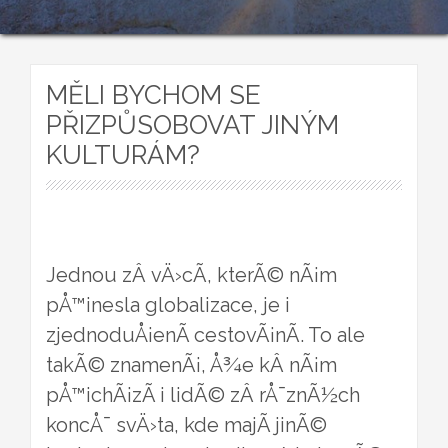
MĚLI BYCHOM SE
PŘIZPŮSOBOVAT JINÝM
KULTURÁM?
Jednou zÂ vÄ›cÃ­, kterÃ© nÃ¡m
pÅ™inesla globalizace, je i
zjednoduÅ¡enÃ­ cestovÃ¡nÃ­. To ale
takÃ© znamenÃ¡, Å¾e kÂ nÃ¡m
pÅ™ichÃ¡zÃ­ i lidÃ© zÂ rÅ¯znÃ½ch
koncÅ¯ svÄ›ta, kde majÃ­ jinÃ©