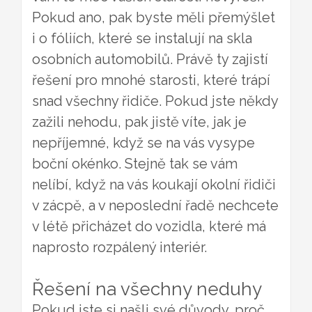
Pokud ano, pak byste měli přemýšlet
i o fóliích, které se instalují na skla
osobních automobilů. Právě ty zajistí
řešení pro mnohé starosti, které trápí
snad všechny řidiče. Pokud jste někdy
zažili nehodu, pak jistě víte, jak je
nepříjemné, když se na vás vysype
boční okénko. Stejně tak se vám
nelíbí, když na vás koukají okolní řidiči
v zácpě, a v neposlední řadě nechcete
v létě přicházet do vozidla, které má
naprosto rozpálený interiér.
Řešení na všechny neduhy
Pokud jste si našli své důvody, proč