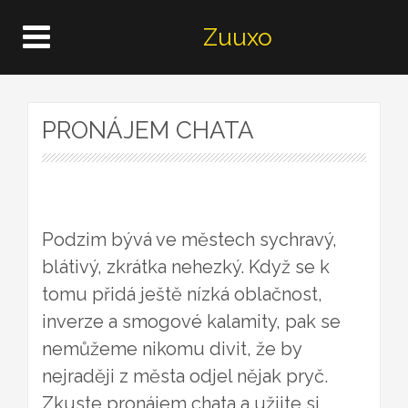
Zuuxo
PRONÁJEM CHATA
Podzim bývá ve městech sychravý,
blátivý, zkrátka nehezký. Když se k
tomu přidá ještě nízká oblačnost,
inverze a smogové kalamity, pak se
nemůžeme nikomu divit, že by
nejraději z města odjel nějak pryč.
Zkuste pronájem chata a užijte si