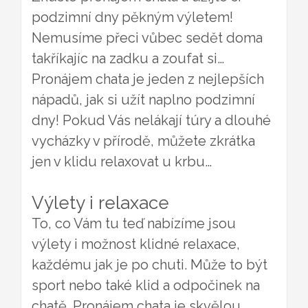
podzimní dny pěkným výletem!
Nemusíme přeci vůbec sedět doma
takříkajíc na zadku a zoufat si…
Pronájem chata
je jeden z nejlepších
nápadů, jak si užít naplno podzimní
dny! Pokud Vás nelákají túry a dlouhé
vycházky v přírodě, můžete zkrátka
jen v klidu relaxovat u krbu…
Výlety i relaxace
To, co Vám tu teď nabízíme jsou
výlety i možnost klidné relaxace,
každému jak je po chuti. Může to být
sport nebo také klid a odpočinek na
chatě. Pronájem chata je skvělou