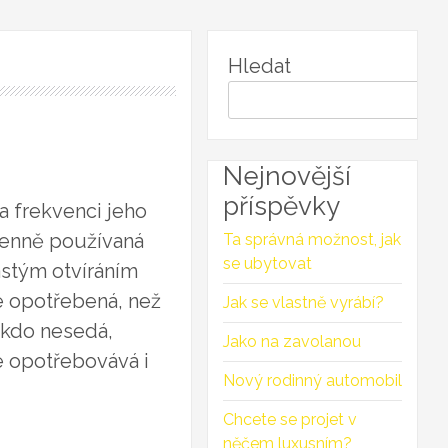
Hledat
Nejnovější
příspěvky
a frekvenci jeho
 denně používaná
Ta správná možnost, jak
se ubytovat
astým otvíráním
 opotřebená, než
Jak se vlastně vyrábí?
ikdo nesedá,
Jako na zavolanou
e opotřebovává i
Nový rodinný automobil
Chcete se projet v
něčem luxusním?