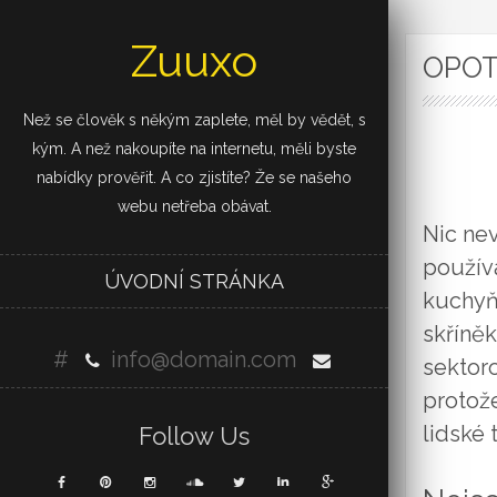
Zuuxo
OPOT
Než se člověk s někým zaplete, měl by vědět, s
kým. A než nakoupíte na internetu, měli byste
nabídky prověřit. A co zjistíte? Že se našeho
webu netřeba obávat.
Nic nev
používá
ÚVODNÍ STRÁNKA
kuchyň
skříně
#
info@domain.com
sektor
protože
lidské 
Follow Us