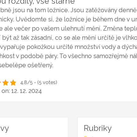
u rozdíly, vše stárne
bně jsou na tom
ložnice
. Jsou zatěžovány denně
icky. Uvědomte si, že ložnice je během dne v ur
e ale večer po vašem ulehnutí mění. Změna teplo
být až tak zásadní, co se ale mění určitě je vlhk
 vypařuje pokožkou určité množství vody a dýchá
vlhkost v podobě páry. To všechno samozřejmě ná
 sebelépe ošetřený.
4.8/5 - (5 votes)
on: 12. 12. 2024
ivy
Rubriky