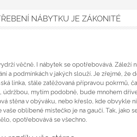
ŘEBENÍ NÁBYTKU JE ZÁKONITÉ
ydrží věčně. I nábytek se opotřebovává. Záleží n
ní a podmínkách v jakých slouží. Je zřejmé, že
ská linka, stále zatěžovaná přípravou pokrmů, č
k, údržbou, mytím podobně, bude mnohem dříve
ová stěna v obýváku, nebo křeslo, kde obvykle n
 vaše oblíbené místečko je na gauči. Tak, jako s
tělo, opotřebovává se všechno.