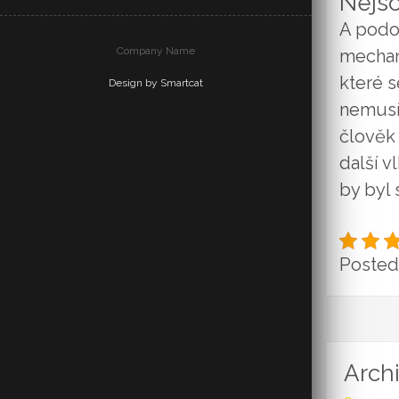
Nejso
A podo
Company Name
mechan
které s
Design by Smartcat
nemusí 
člověk
další 
by byl
Posted 
Arch