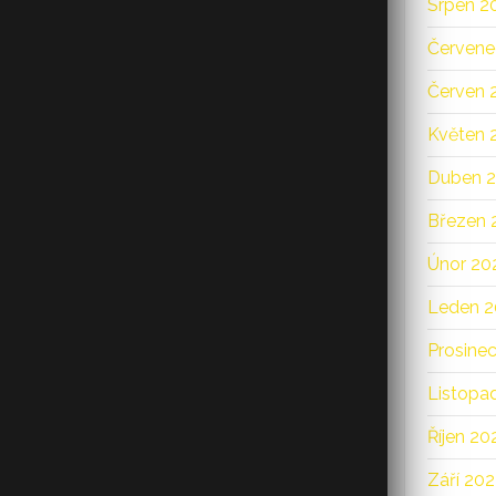
Srpen 2
Červene
Červen 
Květen 
Duben 
Březen 
Únor 20
Leden 2
Prosine
Listopa
Říjen 20
Září 20