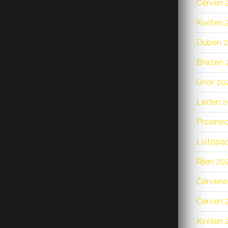
Červen 
Květen 
Duben 
Březen 
Únor 20
Leden 2
Prosine
Listopa
Říjen 20
Červene
Červen 
Květen 