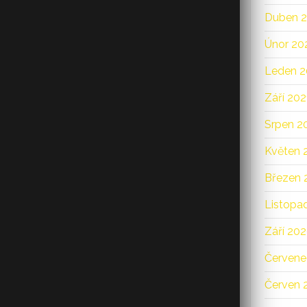
Duben 
Únor 20
Leden 2
Září 202
Srpen 2
Květen 
Březen 
Listopa
Září 20
Červene
Červen 