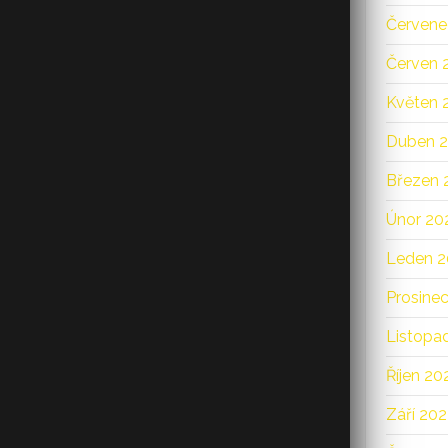
Červene
Červen 
Květen 
Duben 
Březen 
Únor 20
Leden 
Prosine
Listopa
Říjen 20
Září 20