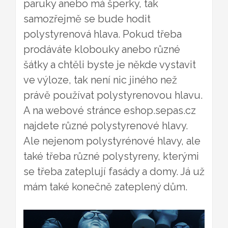
paruky anebo má šperky, tak
samozřejmě se bude hodit
polystyrenová hlava. Pokud třeba
prodáváte klobouky anebo různé
šátky a chtěli byste je někde vystavit
ve výloze, tak není nic jiného než
právě používat polystyrenovou hlavu.
A na webové stránce eshop.sepas.cz
najdete různé polystyrenové hlavy.
Ale nejenom polystyrénové hlavy, ale
také třeba různé polystyreny, kterými
se třeba zateplují fasády a domy. Já už
mám také konečně zateplený dům.