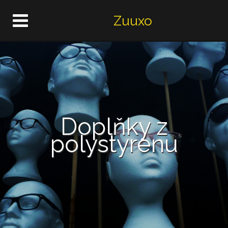
Zuuxo
Doplňky z
polystyrenu