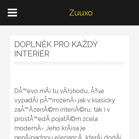
Zuuxo
DOPLNĚK PRO KAŽDÝ
INTERIÉR
DÅ™evo mÃ¡ tu vÃ½hodu, Å¾e
vypadÃ¡ pÅ™irozenÄ› jak v klasicky
zaÅ™Ã­zenÃ©m interiÃ©ru, tak i v
prostÅ™edÃ­ pojatÃ©m zcela
modernÄ›. Jeho krÃ¡sa je
nenÃ¡padnou elegancÃ­, kterÃ¡ dodÃ¡