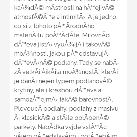
kaÅ¾dÃ© mÃ­stnosti na hÅ™ejivÃ©
atmosfÃ©Å™e a intimitÄ›. A je jedno,
co si z tohoto pÅ™Ã­rodnÃ­ho
materiÃ¡lu poÅ™Ã­dÃ­te. MilovnÃ­ci
dÅ™eva jistÄ› vyuÅ¾ijÃ­ i takovÃ©
moÅ¾nosti, jakou pÅ™edstavujÃ­
dÅ™evÄ›nÃ© podlahy
. Tady se nabÃ­
zÃ­ velkÃ¡ Å¡kÃ¡la moÅ¾nostÃ­, kterÃ¡
je danÃ¡ nejen typem podlahovÃ©
krytiny, ale i kresbou dÅ™eva a
samozÅ™ejmÄ› takÃ© barevnostÃ­.
PlovoucÃ­ podlahy, podlahy z masivu
Äi klasickÃ© a stÃ¡le oblÃ­benÃ©
parkety. NabÃ­dka vyjde vstÅ™Ã­c
vÅ¡em pÅ™edstavÃ¡m i potÅ™ebÃ¡m.