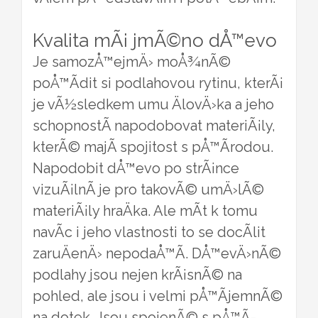
Kvalita mÃ¡ jmÃ©no dÅ™evo
Je samozÅ™ejmÄ› moÅ¾nÃ©
poÅ™Ã­dit si podlahovou rytinu, kterÃ¡
je vÃ½sledkem umu ÄlovÄ›ka a jeho
schopnostÃ­ napodobovat materiÃ¡ly,
kterÃ© majÃ­ spojitost s pÅ™Ã­rodou.
Napodobit dÅ™evo po strÃ¡nce
vizuÃ¡lnÃ­ je pro takovÃ© umÄ›lÃ©
materiÃ¡ly hraÄka. Ale mÃ­t k tomu
navÃ­c i jeho vlastnosti to se docÃ­lit
zaruÄenÄ› nepodaÅ™Ã­. DÅ™evÄ›nÃ©
podlahy jsou nejen krÃ¡snÃ© na
pohled, ale jsou i velmi pÅ™Ã­jemnÃ©
na dotek. Jsou spojenÃ© s pÅ™Ã­