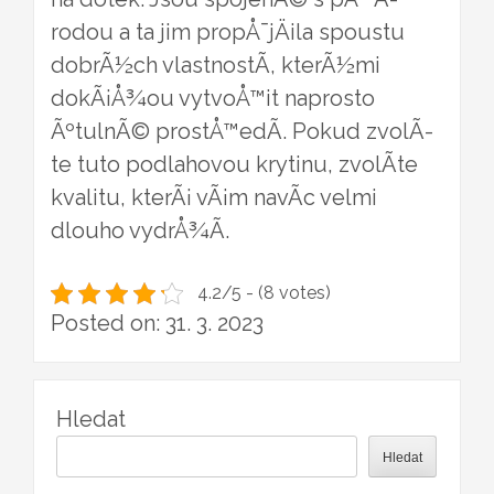
rodou a ta jim propÅ¯jÄila spoustu
dobrÃ½ch vlastnostÃ­, kterÃ½mi
dokÃ¡Å¾ou vytvoÅ™it naprosto
ÃºtulnÃ© prostÅ™edÃ­. Pokud zvolÃ­
te tuto podlahovou krytinu, zvolÃ­te
kvalitu, kterÃ¡ vÃ¡m navÃ­c velmi
dlouho vydrÅ¾Ã­.
4.2/5 - (8 votes)
Posted on: 31. 3. 2023
Hledat
Hledat