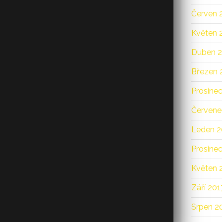
Červen 
Květen 
Duben 
Březen 
Prosine
Červene
Leden 2
Prosine
Květen 
Září 201
Srpen 2