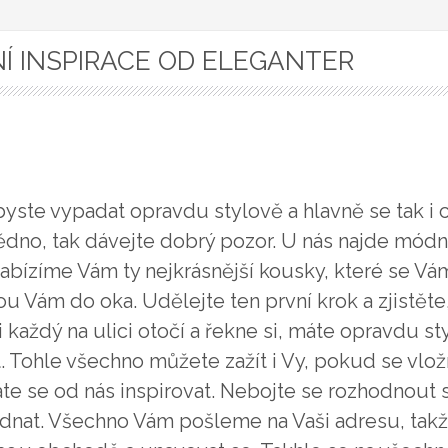
Í INSPIRACE OD ELEGANTER
byste vypadat opravdu stylově a hlavně se tak i c
no, tak dávejte dobrý pozor. U nás najde módní 
abízíme Vám ty nejkrásnější kousky, které se V
u Vám do oka. Udělejte ten první krok a zjistěte,
 každý na ulici otočí a řekne si, máte opravdu st
. Tohle všechno můžete zažít i Vy, pokud se vlož
te se od nás inspirovat. Nebojte se rozhodnout s
ednat. Všechno Vám pošleme na Vaši adresu, takž