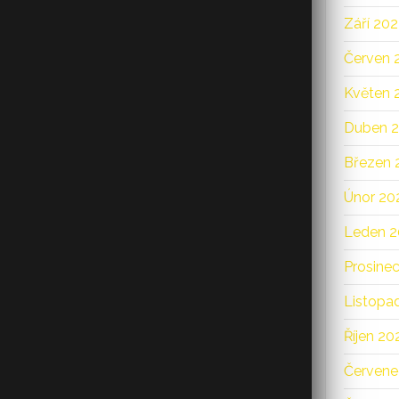
Září 20
Červen 
Květen 
Duben 
Březen 
Únor 20
Leden 2
Prosine
Listopa
Říjen 20
Červene