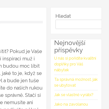
Hledat
Nejnovější
příspěvky
ítit? Pokud je Vaše
inspiraci muž i
U nás si pořídíte kvalitní
doplňky pro Váš
ám budou moc líbit
nábytek
 jaké to je, když se
Ta správná možnost, jak
yl a bude jen tuše
se ubytovat
íte do našich rukou
e správně. Stačí si
Jak se vlastně vyrábí?
e nemusíte ani
Jako na zavolanou