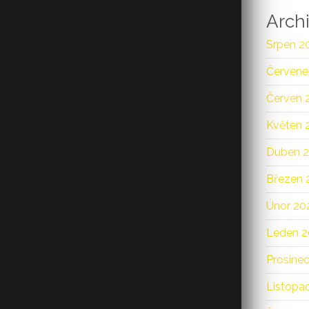
Arch
Srpen 2
Červene
Červen 
Květen 
Duben 
Březen 
Únor 20
Leden 2
Prosine
Listopa