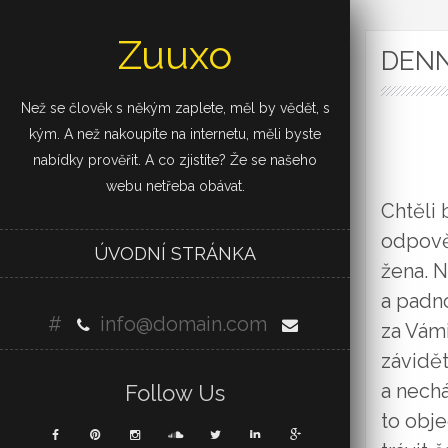
Zuuxo
DENN
Než se člověk s někým zaplete, měl by vědět, s
kým. A než nakoupíte na internetu, měli byste
nabídky prověřit. A co zjistíte? Že se našeho
webu netřeba obávat.
Chtěli 
odpověd
ÚVODNÍ STRÁNKA
žena. N
a padno
#
info@domain.com
za Vámi
závidět
a nechá
Follow Us
to obj