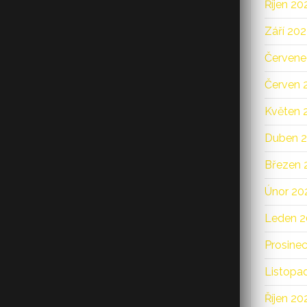
Říjen 20
Září 20
Červene
Červen 
Květen 
Duben 
Březen 
Únor 20
Leden 
Prosine
Listopa
Říjen 20