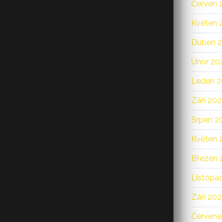
Červen 
Květen 
Duben 
Únor 20
Leden 2
Září 202
Srpen 2
Květen 
Březen 
Listopa
Září 20
Červene