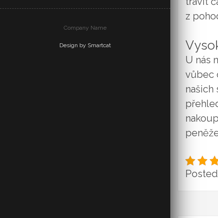
trávit 
z poho
Company Name
Vysok
Design by Smartcat
U nás n
vůbec 
našich
přehle
nakoupi
peněže
Posted 