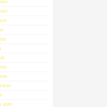
2022
2022
2022
22
022
1
021
2021
2021
d 2020
20
c 2020