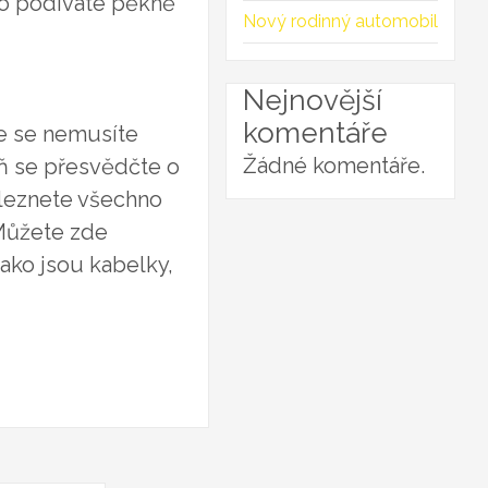
no podíváte pěkně
Nový rodinný automobil
Nejnovější
komentáře
ce se nemusíte
Žádné komentáře.
oň se přesvědčte o
aleznete všechno
 Můžete zde
ako jsou kabelky,