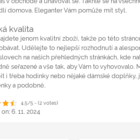
čas v obchodě a unavovat se. Takhle se na všech
dlí domova.
Eleganter
Vám pomůže mít styl.
á kvalita
ajdete jenom kvalitní zboží, takže po této strán
obávat. Udělejte to nejlepší rozhodnutí a alesp
 slovech na našich přehledných stránkách, kde n
dně seřazené a vše tak, aby Vám to vyhovovalo.
t i třeba hodinky nebo nějaké dámské doplňky, j
nky a podobně.
4.5/5 - (2 votes)
on: 6. 11. 2024