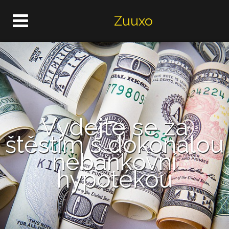
Zuuxo
Vydejte se za
štěstím s dokonalou
nebankovní
hypotékou