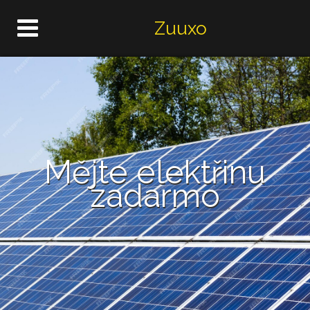
Zuuxo
Mějte elektřinu
zadarmo