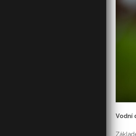
Vodní 
Základ