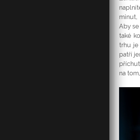
naplní
minut, 
Aby se
také k
trhu j
patří j
příchut
na tom,