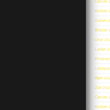
Červen 
Květen 
Duben 
Březen 
Únor 20
Leden 
Prosine
Listopa
Říjen 20
Září 20
Červen 
Květen 