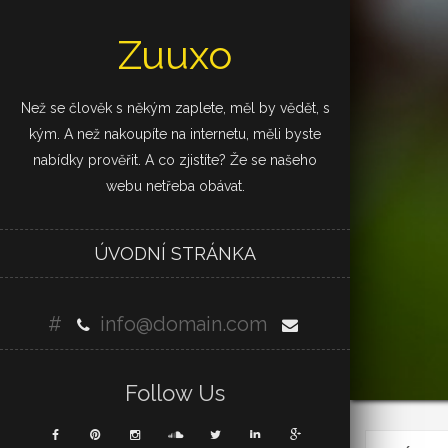
Zuuxo
Než se člověk s někým zaplete, měl by vědět, s
kým. A než nakoupíte na internetu, měli byste
nabídky prověřit. A co zjistíte? Že se našeho
webu netřeba obávat.
ÚVODNÍ STRÁNKA
#
info@domain.com
Follow Us