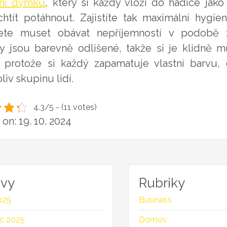
dní dýmku
, který si každý vloží do hadice jak
htít potáhnout. Zajistíte tak maximální hygi
te muset obávat nepříjemností v podobě zd
y jsou barevně odlišené, takže si je klidně 
 protože si každý zapamatuje vlastní barvu, 
liv skupinu lidí.
4.3/5 - (11 votes)
on: 19. 10. 2024
ivy
Rubriky
025
Business
c 2025
Domov