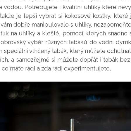
te vodou. Potřebujete i kvalitní uhlíky které n
takže je lepší vybrat si kokosové kostky, které 
 vám dobře manipulovalo s uhlíky, nezapomeňte 
otlík na uhlíky a kleště, pomocí kterých snadno
e obrovský výběr různých tabáků do vodní dým
en speciální vlhčený tabák, který můžete ochutn
ích, a samozřejmě si můžete dopřát i tabák bez p
 co máte rádi a zda rádi experimentujete.