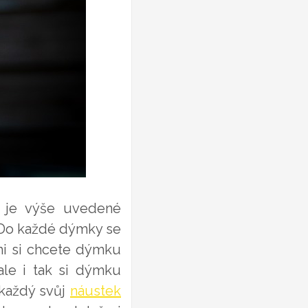
m je výše uvedené
 Do každé dýmky se
dmi si chcete dýmku
ale i tak si dýmku
 každý svůj
náustek