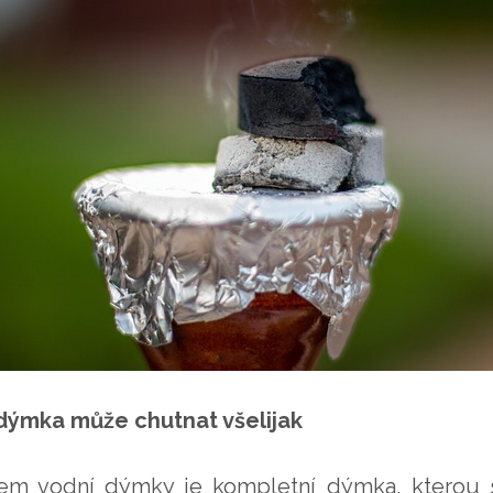
dýmka může chutnat všelijak
em vodní dýmky je kompletní dýmka, kterou s