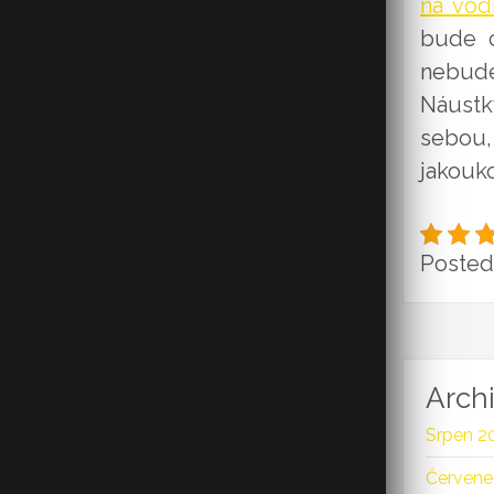
na vo
bude c
nebude
Náustk
sebou,
jakouko
Posted 
Arch
Srpen 2
Červene