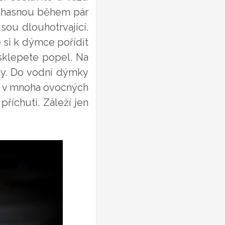
evyhasnou během pár
jsou dlouhotrvající.
si k dýmce pořídit
 sklepete popel. Na
ky. Do vodní dýmky
at v mnoha ovocných
říchuti. Záleží jen