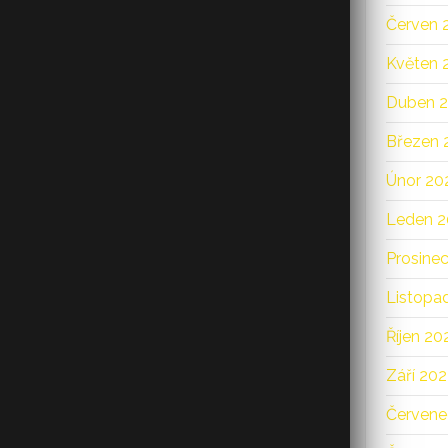
Červen 
Květen 
Duben 
Březen 
Únor 20
Leden 2
Prosine
Listopa
Říjen 20
Září 20
Červene