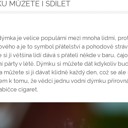
U MŮŽETE I SDÍLET
ýmka je velice populární mezi mnoha lidmi, prot
vého a je to symbol přátelství a pohodově stráv
 si ji většina lidí dává s přáteli někde v baru, ča
í párty v létě. Dýmku si můžete dát kdykoliv budete
a můžete si ji dávat klidně každý den, což se a
em k tomu, že vědci jednu vodní dýmku přirovná
abičce cigaret.