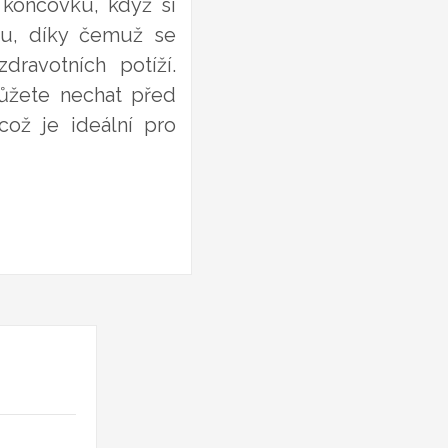
o koncovku, když si
enu, díky čemuž se
ravotních potíží.
můžete nechat před
což je ideální pro