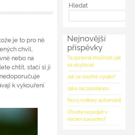
Hledat
Nejnovější
ože je to pro ně
příspěvky
ených chvil,
jovně nebo na
Ta správná možnost, jak
se ubytovat
 chtít, stačí si ji
le nedoporučuje
Jak se vlastně vyrábí?
vají k vykouření
Jako na zavolanou
Nový rodinný automobil
Chcete se projet v
něčem luxusním?