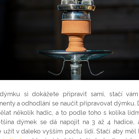
dýmku si dokážete připravit sami, stačí vá
enty a odhodlání se naučit připravovat dýmku.
ělat několik hadic, a to podle toho s kolika li
ětšina dýmek se dá napojit na 3 až 4 hadice, 
 užít v daleko vyšším počtu lidí. Stačí aby měl