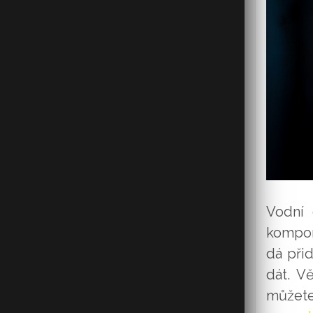
Vodní 
kompon
dá přid
dát. V
můžete