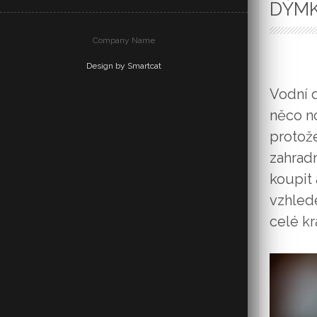
DÝMK
Company Name
Design by Smartcat
Vodní d
něco no
protože
zahradn
koupit 
vzhled
celé kr